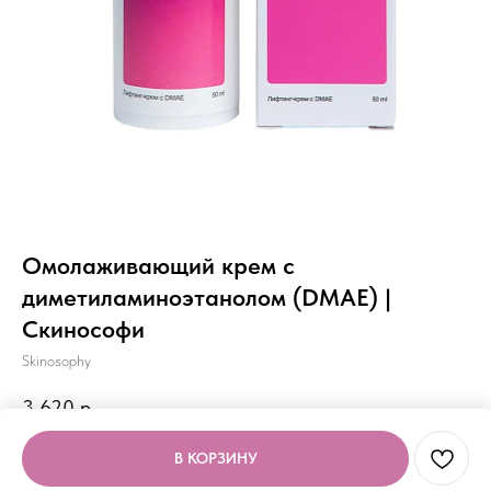
Омолаживающий крем с
диметиламиноэтанолом (DMAE) |
Скинософи
Skinosophy
3 620
р.
В КОРЗИНУ