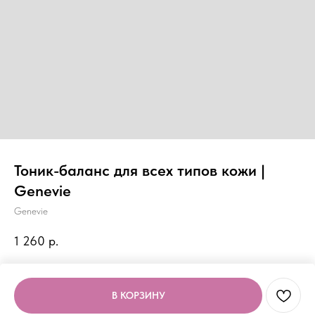
Тоник-баланс для всех типов кожи |
Genevie
Genevie
1 260
р.
Этап тонизации в программе очищения. Интенсивно увлажняет.
Восстанавливает pH кожи после демакияжа и умывания. Улучшает
В КОРЗИНУ
цвет лица. Подготавливает кожу к нанесению последующих