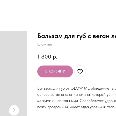
Бальзам для губ с веган
Glow me
1 800
р.
В КОРЗИНУ
Бальзам для губ от GLOW ME объединяет в с
основе веган аналог ланолина, который усил
мягкими и напитанными. Способствует удер
почти прозрачный, имеет едва уловимый теплы