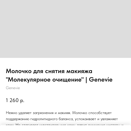
Молочко для снятия макияжа
"Молекулярное очищение" | Genevie
Genevie
1 260
р.
Нежно удаляет загрязнения и макияж. Молочко способствует
поддержанию гидролипидного баланса, успокаивает и увлажняет
кожу. Не стягивает чувствительную кожу, дарит ощущение чистоты и