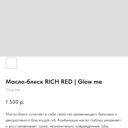
Масло-блеск RICH RED | Glow me
Glow me
1 500
р.
Масло-блеск сочетает в себе свойства увлажняющего бальзама и
декоративного блеска для губ. Комбинация масел глубоко увлажняет
и восстанавливает сухие, незначительно поврежденные губы.